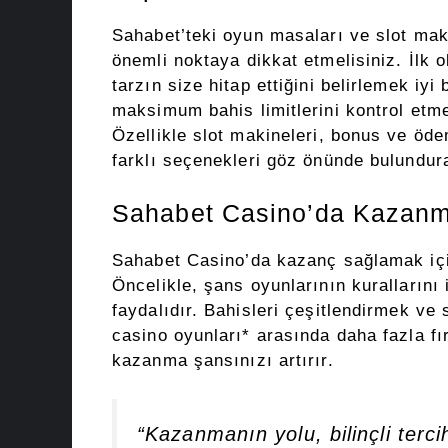
Sahabet’teki oyun masaları ve slot mak
önemli noktaya dikkat etmelisiniz. İlk 
tarzın size hitap ettiğini belirlemek iy
maksimum bahis limitlerini kontrol etme
Özellikle slot makineleri, bonus ve öde
farklı seçenekleri göz önünde bulundur
Sahabet Casino’da Kazanman
Sahabet Casino’da kazanç sağlamak için
Öncelikle, şans oyunlarının kurallarını
faydalıdır. Bahisleri çeşitlendirmek v
casino oyunları* arasında daha fazla fı
kazanma şansınızı artırır.
“Kazanmanın yolu, bilinçli terc