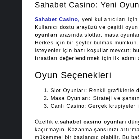
Sahabet Casino: Yeni Oyun
Sahabet Casino,
yeni kullanıcıları içi
Kullanıcı dostu arayüzü ve çeşitli oyun 
oyunları
arasında slotlar, masa oyunlar
Herkes için bir şeyler bulmak mümkün. 
isteyenler için bazı koşullar mevcut; bu
fırsatları değerlendirmek için ilk adımı
Oyun Seçenekleri
Slot Oyunları: Renkli grafiklerle 
Masa Oyunları: Strateji ve şansı
Canlı Casino: Gerçek krupiyeler i
Özellikle,
sahabet casino oyunları
düny
kaçırmayın. Kazanma şansınızı artırmak
mükemmel bir başlangıç olabilir. Bu b