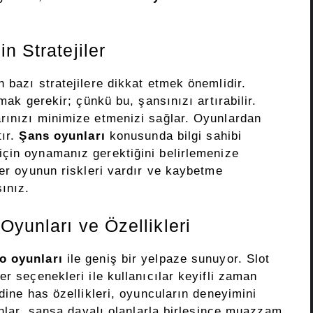
n Stratejiler
 bazı stratejilere dikkat etmek önemlidir.
mak gerekir; çünkü bu, şansınızı artırabilir.
rınızı minimize etmenizi sağlar. Oyunlardan
tır.
Şans oyunları
konusunda bilgi sahibi
için oynamanız gerektiğini belirlemenize
her oyunun riskleri vardır ve kaybetme
ınız.
yunları ve Özellikleri
o oyunları
ile geniş bir yelpaze sunuyor. Slot
r seçenekleri ile kullanıcılar keyifli zaman
dine has özellikleri, oyuncuların deneyimini
yunlar, şansa dayalı olanlarla birleşince muazzam