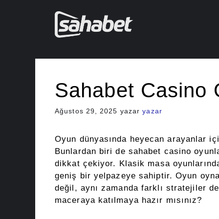
İçeriğe
atla
Sahabet Casino 
Ağustos 29, 2025
yazar
yazar
Oyun dünyasında heyecan arayanlar için,
Bunlardan biri de sahabet casino oyunlar
dikkat çekiyor. Klasik masa oyunların
geniş bir yelpazeye sahiptir. Oyun oyn
değil, aynı zamanda farklı stratejiler 
maceraya katılmaya hazır mısınız?