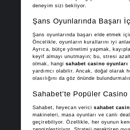
deneyim sizi bekliyor.
Şans Oyunlarında Başarı İçi
Şans oyunlarında başarı elde etmek için
Öncelikle, oyunların kurallarını iyi anla
Ayrıca, bütçe yönetimi yapmak, kayıpla
keyif almayı unutmayın; bu, stresi azal
olmak, hangi
sahabet casino oyunları
yardımcı olabilir. Ancak, doğal olarak 
olasılığını da göz önünde bulundurmalıs
Sahabet’te Popüler Casino O
Sahabet, heyecan verici
sahabet casin
makineleri, masa oyunları ve canlı deale
geçirebiliyor. Özellikle, her oyunun ken
zenginleştiriyor. Strateji gerektiren o