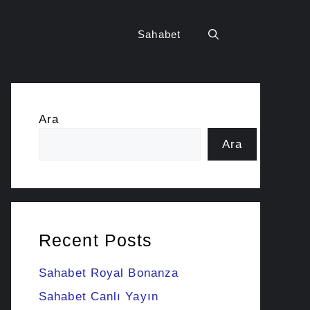
Sahabet
Ara
Ara
Recent Posts
Sahabet Royal Bonanza
Sahabet Canlı Yayın