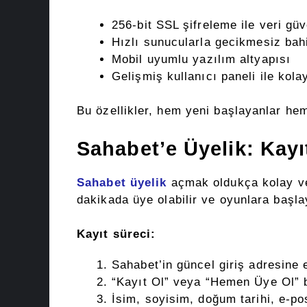
256-bit SSL şifreleme ile veri güv
Hızlı sunucularla gecikmesiz bah
Mobil uyumlu yazılım altyapısı
Gelişmiş kullanıcı paneli ile kola
Bu özellikler, hem yeni başlayanlar hem
Sahabet’e Üyelik: Kayıt
Sahabet üyelik
açmak oldukça kolay ve 
dakikada üye olabilir ve oyunlara başlay
Kayıt süreci:
Sahabet’in güncel giriş adresine e
“Kayıt Ol” veya “Hemen Üye Ol” b
İsim, soyisim, doğum tarihi, e-post