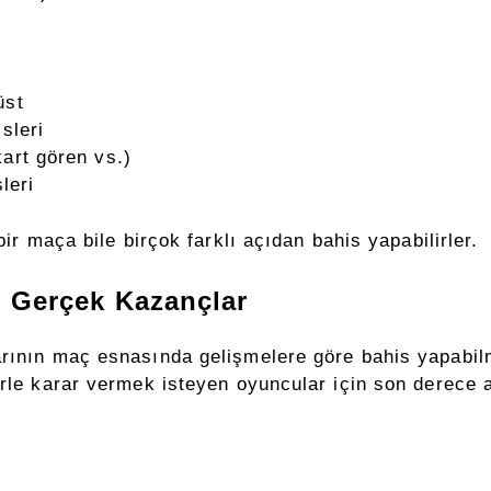
üst
sleri
kart gören vs.)
leri
bir maça bile birçok farklı açıdan bahis yapabilirler.
r, Gerçek Kazançlar
arının maç esnasında gelişmelere göre bahis yapabil
erle karar vermek isteyen oyuncular için son derece a