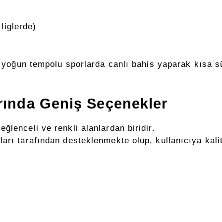
liglerde)
ibi yoğun tempolu sporlarda canlı bahis yaparak kısa
rında Geniş Seçenekler
ğlenceli ve renkli alanlardan biridir.
arı tarafından desteklenmekte olup, kullanıcıya kalit