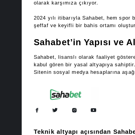
olarak karşımıza çıkıyor.
2024 yılı itibarıyla Sahabet, hem spor 
şeffaf ve keyifli bir bahis ortamı oluşt
Sahabet’in Yapısı ve Al
Sahabet, lisanslı olarak faaliyet göster
kabul gören bir yasal altyapıya sahipti
Sitenin sosyal medya hesaplarına aşağıd
Teknik altyapı açısından Sahabe