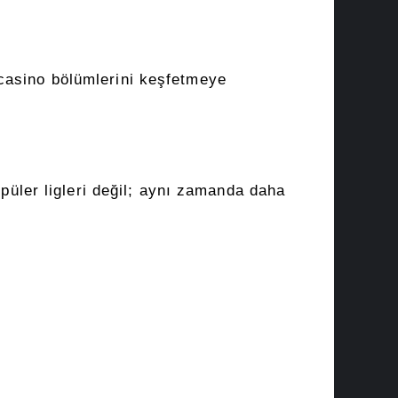
/casino bölümlerini keşfetmeye
opüler ligleri değil; aynı zamanda daha