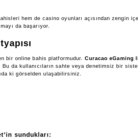
bahisleri hem de casino oyunları açısından zengin iç
urmayı da başarıyor.
tyapısı
en bir online bahis platformudur.
Curacao eGaming l
r. Bu da kullanıcıların sahte veya denetimsiz bir sis
a ki görselden ulaşabilirsiniz.
t’in sundukları: