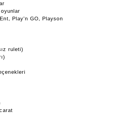
ar
 oyunlar
tEnt, Play’n GO, Playson
z ruleti)
rı)
eçenekleri
n
carat
ı