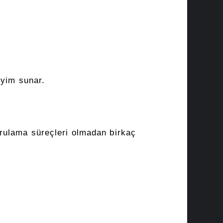
eyim sunar.
rulama süreçleri olmadan birkaç