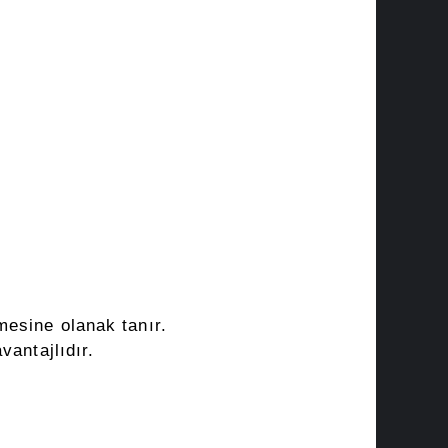
mesine olanak tanır.
vantajlıdır.