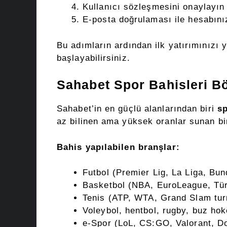
Kullanıcı sözleşmesini onaylayın
E-posta doğrulaması ile hesabınızı
Bu adımların ardından ilk yatırımınızı
başlayabilirsiniz.
Sahabet Spor Bahisleri B
Sahabet’in en güçlü alanlarından biri
sp
az bilinen ama yüksek oranlar sunan bir
Bahis yapılabilen branşlar:
Futbol (Premier Lig, La Liga, Bun
Basketbol (NBA, EuroLeague, Tür
Tenis (ATP, WTA, Grand Slam tur
Voleybol, hentbol, rugby, buz hok
e-Spor (LoL, CS:GO, Valorant, Do