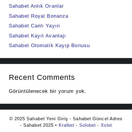
Sahabet Anlık Oranlar
Sahabet Royal Bonanza
Sahabet Canlı Yayın
Sahabet Kayıt Avantajı
Sahabet Otomatik Kayıp Bonusu
Recent Comments
Görüntülenecek bir yorum yok.
© 2025 Sahabet Yeni Giriş - Sahabet Güncel Adres
- Sahabet 2025 •
Kralbet
-
Solobet
-
Xslot