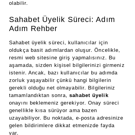
olabilir.
Sahabet Üyelik Süreci: Adım
Adım Rehber
Sahabet üyelik süreci, kullanıcılar için
oldukça basit adımlardan oluşur. Öncelikle,
resmi web sitesine giriş yapmalısınız. Bu
aşamada, sizden kişisel bilgilerinizi girmeniz
istenir. Ancak, bazı kullanıcılar bu adımda
zorluk yaşayabilir çünkü hangi bilgilerin
gerekli olduğu net olmayabilir. Bilgileriniz
tamamlandıktan sonra,
sahabet üyelik
onayını beklemeniz gerekiyor. Onay süreci
genellikle kısa sürüyor ama bazen
uzayabiliyor. Bu noktada, e-posta adresinize
gelen bildirimlere dikkat etmenizde fayda
var.