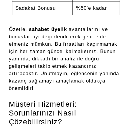
Sadakat Bonusu
%50’e kadar
Özetle,
sahabet üyelik
avantajlarını ve
bonusları iyi değerlendirerek gelir elde
etmeniz mümkün. Bu fırsatları kaçırmamak
için her zaman güncel kalmalısınız. Bunun
yanında, dikkatli bir analiz ile doğru
gelişmeleri takip etmek kazancınızı
artıracaktır. Unutmayın, eğlencenin yanında
kazanç sağlamayı amaçlamak oldukça
önemlidir!
Müşteri Hizmetleri:
Sorunlarınızı Nasıl
Çözebilirsiniz?