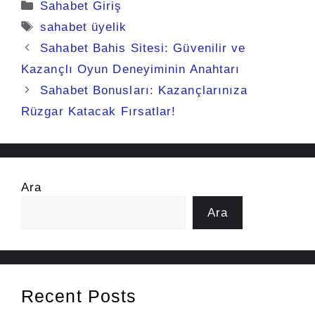
Kategoriler
Sahabet Giriş
Etiketler
sahabet üyelik
Sahabet Bahis Sitesi: Güvenilir ve
Kazançlı Oyun Deneyiminin Anahtarı
Sahabet Bonusları: Kazançlarınıza
Rüzgar Katacak Fırsatlar!
Ara
Ara
Recent Posts