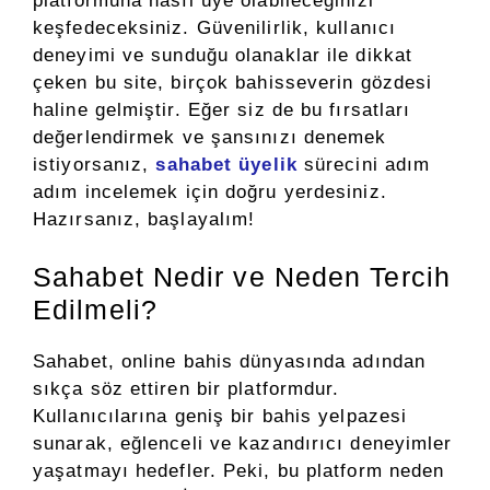
platformuna nasıl üye olabileceğinizi
keşfedeceksiniz. Güvenilirlik, kullanıcı
deneyimi ve sunduğu olanaklar ile dikkat
çeken bu site, birçok bahisseverin gözdesi
haline gelmiştir. Eğer siz de bu fırsatları
değerlendirmek ve şansınızı denemek
istiyorsanız,
sahabet üyelik
sürecini adım
adım incelemek için doğru yerdesiniz.
Hazırsanız, başlayalım!
Sahabet Nedir ve Neden Tercih
Edilmeli?
Sahabet, online bahis dünyasında adından
sıkça söz ettiren bir platformdur.
Kullanıcılarına geniş bir bahis yelpazesi
sunarak, eğlenceli ve kazandırıcı deneyimler
yaşatmayı hedefler. Peki, bu platform neden