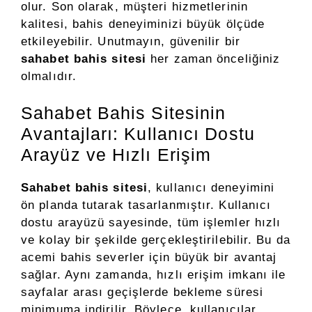
olur. Son olarak, müşteri hizmetlerinin
kalitesi, bahis deneyiminizi büyük ölçüde
etkileyebilir. Unutmayın, güvenilir bir
sahabet bahis sitesi
her zaman önceliğiniz
olmalıdır.
Sahabet Bahis Sitesinin
Avantajları: Kullanıcı Dostu
Arayüz ve Hızlı Erişim
Sahabet bahis sitesi
, kullanıcı deneyimini
ön planda tutarak tasarlanmıştır. Kullanıcı
dostu arayüzü sayesinde, tüm işlemler hızlı
ve kolay bir şekilde gerçekleştirilebilir. Bu da
acemi bahis severler için büyük bir avantaj
sağlar. Aynı zamanda, hızlı erişim imkanı ile
sayfalar arası geçişlerde bekleme süresi
minimuma indirilir. Böylece, kullanıcılar