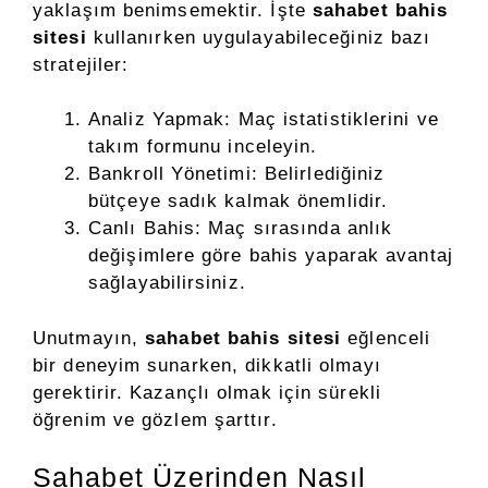
yaklaşım benimsemektir. İşte
sahabet bahis
sitesi
kullanırken uygulayabileceğiniz bazı
stratejiler:
Analiz Yapmak: Maç istatistiklerini ve
takım formunu inceleyin.
Bankroll Yönetimi: Belirlediğiniz
bütçeye sadık kalmak önemlidir.
Canlı Bahis: Maç sırasında anlık
değişimlere göre bahis yaparak avantaj
sağlayabilirsiniz.
Unutmayın,
sahabet bahis sitesi
eğlenceli
bir deneyim sunarken, dikkatli olmayı
gerektirir. Kazançlı olmak için sürekli
öğrenim ve gözlem şarttır.
Sahabet Üzerinden Nasıl