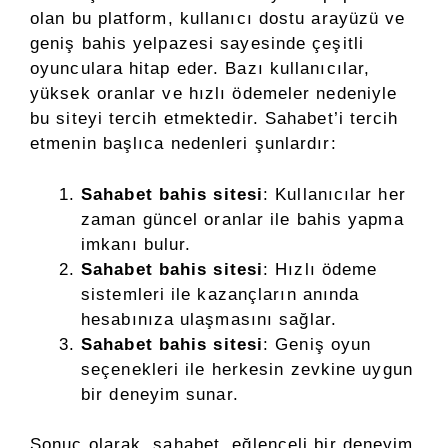
olan bu platform, kullanıcı dostu arayüzü ve
geniş bahis yelpazesi sayesinde çeşitli
oyunculara hitap eder. Bazı kullanıcılar,
yüksek oranlar ve hızlı ödemeler nedeniyle
bu siteyi tercih etmektedir. Sahabet’i tercih
etmenin başlıca nedenleri şunlardır:
Sahabet bahis sitesi
: Kullanıcılar her
zaman güncel oranlar ile bahis yapma
imkanı bulur.
Sahabet bahis sitesi
: Hızlı ödeme
sistemleri ile kazançların anında
hesabınıza ulaşmasını sağlar.
Sahabet bahis sitesi
: Geniş oyun
seçenekleri ile herkesin zevkine uygun
bir deneyim sunar.
Sonuç olarak, sahabet, eğlenceli bir deneyim