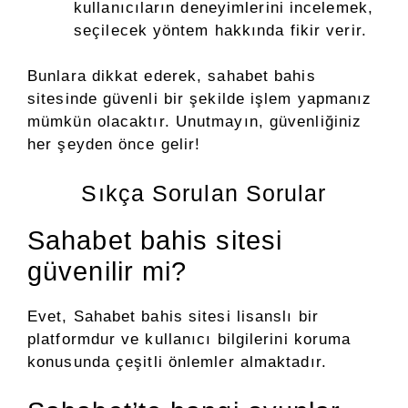
kullanıcıların deneyimlerini incelemek,
seçilecek yöntem hakkında fikir verir.
Bunlara dikkat ederek, sahabet bahis
sitesinde güvenli bir şekilde işlem yapmanız
mümkün olacaktır. Unutmayın, güvenliğiniz
her şeyden önce gelir!
Sıkça Sorulan Sorular
Sahabet bahis sitesi
güvenilir mi?
Evet, Sahabet bahis sitesi lisanslı bir
platformdur ve kullanıcı bilgilerini koruma
konusunda çeşitli önlemler almaktadır.