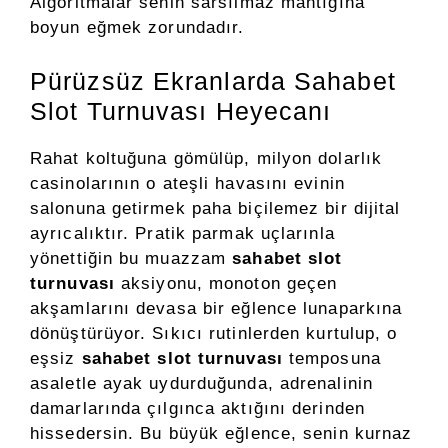
Algoritmalar senin sarsılmaz mantığına
boyun eğmek zorundadır.
Pürüzsüz Ekranlarda Sahabet
Slot Turnuvası Heyecanı
Rahat koltuğuna gömülüp, milyon dolarlık
casinolarının o ateşli havasını evinin
salonuna getirmek paha biçilemez bir dijital
ayrıcalıktır. Pratik parmak uçlarınla
yönettiğin bu muazzam
sahabet slot
turnuvası
aksiyonu, monoton geçen
akşamlarını devasa bir eğlence lunaparkına
dönüştürüyor. Sıkıcı rutinlerden kurtulup, o
eşsiz
sahabet slot turnuvası
temposuna
asaletle ayak uydurduğunda, adrenalinin
damarlarında çılgınca aktığını derinden
hissedersin. Bu büyük eğlence, senin kurnaz