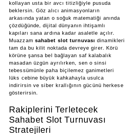
kollayan usta bir avcı titizliğiyle pusuda
beklersin. Göz alıcı animasyonların
arkasında yatan o soğuk matematiği anında
çözdüğünde, dijital dünyanın ihtişamlı
kapıları sana ardına kadar asaletle açılır.
Muazzam
sahabet slot turnuvası
dinamikleri
tam da bu kilit noktada devreye girer. Körü
körüne şansa bel bağlayan saf kalabalık
masadan üzgün ayrılırken, sen o sinsi
tebessümünle paha biçilemez ganimetleri
lüks cebine büyük kahkahayla usulca
indirirsin ve siber krallığının gücünü herkese
gösterirsin.
Rakiplerini Terletecek
Sahabet Slot Turnuvası
Stratejileri