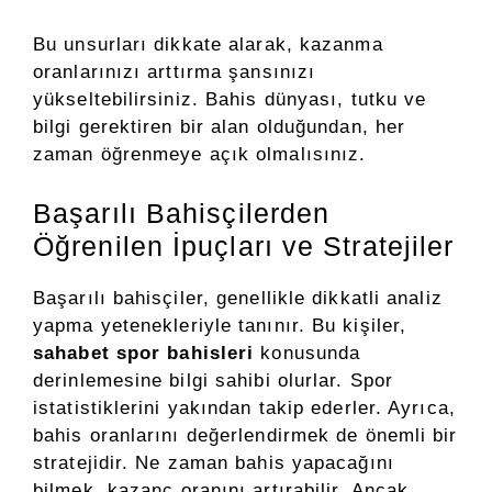
Bu unsurları dikkate alarak, kazanma
oranlarınızı arttırma şansınızı
yükseltebilirsiniz. Bahis dünyası, tutku ve
bilgi gerektiren bir alan olduğundan, her
zaman öğrenmeye açık olmalısınız.
Başarılı Bahisçilerden
Öğrenilen İpuçları ve Stratejiler
Başarılı bahisçiler, genellikle dikkatli analiz
yapma yetenekleriyle tanınır. Bu kişiler,
sahabet spor bahisleri
konusunda
derinlemesine bilgi sahibi olurlar. Spor
istatistiklerini yakından takip ederler. Ayrıca,
bahis oranlarını değerlendirmek de önemli bir
stratejidir. Ne zaman bahis yapacağını
bilmek, kazanç oranını artırabilir. Ancak,