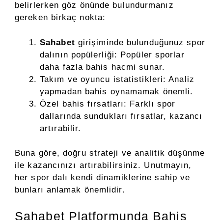
belirlerken göz önünde bulundurmanız
gereken birkaç nokta:
Sahabet
girişiminde bulunduğunuz spor
dalının popülerliği: Popüler sporlar
daha fazla bahis hacmi sunar.
Takım ve oyuncu istatistikleri: Analiz
yapmadan bahis oynamamak önemli.
Özel bahis fırsatları: Farklı spor
dallarında sundukları fırsatlar, kazancı
artırabilir.
Buna göre, doğru strateji ve analitik düşünme
ile kazancınızı artırabilirsiniz. Unutmayın,
her spor dalı kendi dinamiklerine sahip ve
bunları anlamak önemlidir.
Sahabet Platformunda Bahis