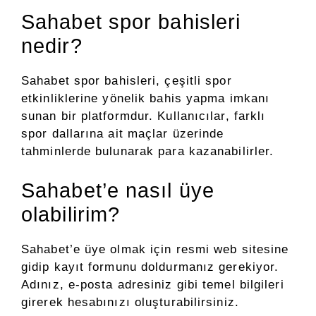
Sahabet spor bahisleri
nedir?
Sahabet spor bahisleri, çeşitli spor
etkinliklerine yönelik bahis yapma imkanı
sunan bir platformdur. Kullanıcılar, farklı
spor dallarına ait maçlar üzerinde
tahminlerde bulunarak para kazanabilirler.
Sahabet’e nasıl üye
olabilirim?
Sahabet’e üye olmak için resmi web sitesine
gidip kayıt formunu doldurmanız gerekiyor.
Adınız, e-posta adresiniz gibi temel bilgileri
girerek hesabınızı oluşturabilirsiniz.