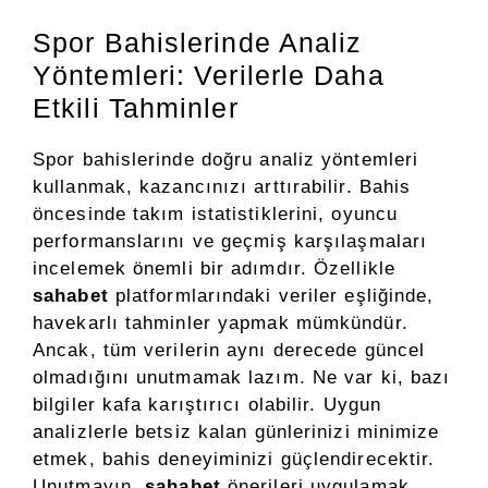
Spor Bahislerinde Analiz
Yöntemleri: Verilerle Daha
Etkili Tahminler
Spor bahislerinde doğru analiz yöntemleri
kullanmak, kazancınızı arttırabilir. Bahis
öncesinde takım istatistiklerini, oyuncu
performanslarını ve geçmiş karşılaşmaları
incelemek önemli bir adımdır. Özellikle
sahabet
platformlarındaki veriler eşliğinde,
havekarlı tahminler yapmak mümkündür.
Ancak, tüm verilerin aynı derecede güncel
olmadığını unutmamak lazım. Ne var ki, bazı
bilgiler kafa karıştırıcı olabilir. Uygun
analizlerle betsiz kalan günlerinizi minimize
etmek, bahis deneyiminizi güçlendirecektir.
Unutmayın,
sahabet
önerileri uygulamak