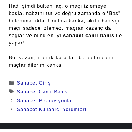
Hadi şimdi bülteni aç, o maçı izlemeye
başla, nabzını tut ve doğru zamanda o “Bas”
butonuna tıkla. Unutma kanka, akıllı bahisçi
maçı sadece izlemez, maçtan kazanç da
sağlar ve bunu en iyi
sahabet canlı bahis
ile
yapar!
Bol kazançlı anlık kararlar, bol gollü canlı
maçlar dilerim kanka!
Kategoriler
Sahabet Giriş
Etiketler
Sahabet Canlı Bahis
Sahabet Promosyonlar
Sahabet Kullanıcı Yorumları