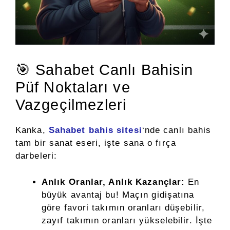
🎯 Sahabet Canlı Bahisin
Püf Noktaları ve
Vazgeçilmezleri
Kanka,
Sahabet bahis sitesi
‘nde canlı bahis
tam bir sanat eseri, işte sana o fırça
darbeleri:
Anlık Oranlar, Anlık Kazançlar:
En
büyük avantaj bu! Maçın gidişatına
göre favori takımın oranları düşebilir,
zayıf takımın oranları yükselebilir. İşte