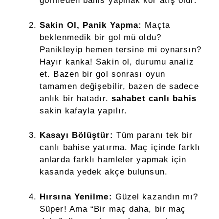
görmeden bahis yapmak kör atış olur.
Sakin Ol, Panik Yapma:
Maçta
beklenmedik bir gol mü oldu?
Panikleyip hemen tersine mi oynarsın?
Hayır kanka! Sakin ol, durumu analiz
et. Bazen bir gol sonrası oyun
tamamen değişebilir, bazen de sadece
anlık bir hatadır.
sahabet canlı bahis
sakin kafayla yapılır.
Kasayı Bölüştür:
Tüm paranı tek bir
canlı bahise yatırma. Maç içinde farklı
anlarda farklı hamleler yapmak için
kasanda yedek akçe bulunsun.
Hırsına Yenilme:
Güzel kazandın mı?
Süper! Ama “Bir maç daha, bir maç