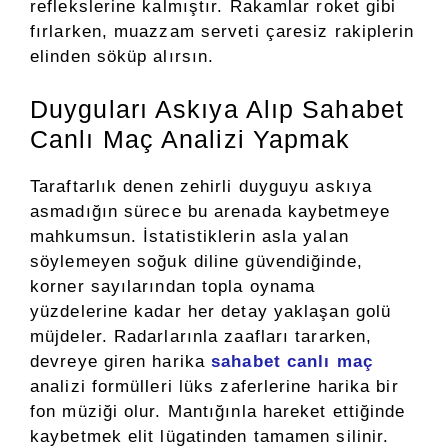
reflekslerine kalmıştır. Rakamlar roket gibi
fırlarken, muazzam serveti çaresiz rakiplerin
elinden söküp alırsın.
Duyguları Askıya Alıp Sahabet
Canlı Maç Analizi Yapmak
Taraftarlık denen zehirli duyguyu askıya
asmadığın sürece bu arenada kaybetmeye
mahkumsun. İstatistiklerin asla yalan
söylemeyen soğuk diline güvendiğinde,
korner sayılarından topla oynama
yüzdelerine kadar her detay yaklaşan golü
müjdeler. Radarlarınla zaafları tararken,
devreye giren harika
sahabet canlı maç
analizi formülleri lüks zaferlerine harika bir
fon müziği olur. Mantığınla hareket ettiğinde
kaybetmek elit lügatinden tamamen silinir.