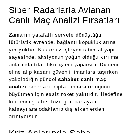
Siber Radarlarla Avlanan
Canlı Maç Analizi Fırsatları
Zamanın şatafatlı servete dönüştüğü
fütüristik evrende, bağlantı kopukluklarına
yer yoktur. Kusursuz işleyen siber altyapı
sayesinde, aksiyonun yoğun olduğu kırılma
anlarında tıkır tıkır işlem yaparsın. Dümeni
eline alıp kasanı güvenli limanlara taşırken
yakaladığın güncel
sahabet canlı maç
analizi
raporları, dijital imparatorluğunu
büyütmen için eşsiz roket yakıtıdır. Hedefine
kilitlenmiş siber füze gibi parlayan
katsayılara odaklanıp dış etkenlerden
arınıyorsun.
Kriz Anlarında Şaha