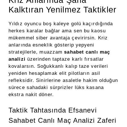
Kalktıran Yenilmez Taktikler
Yıldız oyuncu boş kaleye golü kaçırdığında
herkes karalar bağlar ama sen bu kaosu
mükemmel siber avantaja çevirirsin. Kriz
anlarında esneklik gösterip yepyeni
stratejilerle, muazzam
sahabet canlı maç
analizi
üzerinden taptaze karlı fırsatlar
kovalarsın. Soğukkanlı kalıp taze verileri
yeniden hesaplamak elit pilotların asil
refleksidir. Sinirlerine asaletle hakim olduğun
sürece sahadaki sürprizler lüks kasana
ekstra nakit döner.
Taktik Tahtasında Efsanevi
Sahabet Canlı Maç Analizi Zaferi