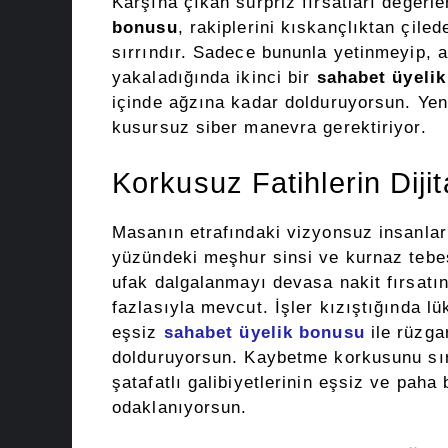
Karşına çıkan sürpriz fırsatları değerl
bonusu
, rakiplerini kıskançlıktan çile
sırrındır. Sadece bununla yetinmeyip, 
yakaladığında ikinci bir
sahabet üyeli
içinde ağzına kadar dolduruyorsun. Yeni
kusursuz siber manevra gerektiriyor.
Korkusuz Fatihlerin Dijit
Masanın etrafındaki vizyonsuz insanlar
yüzündeki meşhur sinsi ve kurnaz tebe
ufak dalgalanmayı devasa nakit fırsatın
fazlasıyla mevcut. İşler kızıştığında lü
eşsiz
sahabet üyelik
bonusu
ile rüzga
dolduruyorsun. Kaybetme korkusunu sı
şatafatlı galibiyetlerinin eşsiz ve paha
odaklanıyorsun.