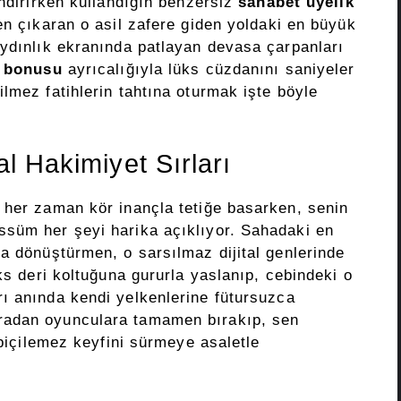
endirirken kullandığın benzersiz
sahabet üyelik
den çıkaran o asil zafere giden yoldaki en büyük
aydınlık ekranında patlayan devasa çarpanları
k bonusu
ayrıcalığıyla lüks cüzdanını saniyeler
lmez fatihlerin tahtına oturmak işte böyle
al Hakimiyet Sırları
 her zaman kör inançla tetiğe basarken, senin
ssüm her şeyi harika açıklıyor. Sahadaki en
a dönüştürmen, o sarsılmaz dijital genlerinde
ks deri koltuğuna gururla yaslanıp, cebindeki o
rı anında kendi yelkenlerine fütursuzca
radan oyunculara tamamen bırakıp, sen
 biçilemez keyfini sürmeye asaletle