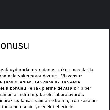
Bonusu
 ayak uydururken sıradan ve sıkıcı masalarda
utana asla yakışmıyor dostum. Vizyonsuz
e şans dilerken, sen daha ilk saniyede
yelik bonusu
ile rakiplerine devasa bir siber
amen arındırılmış bu elit laboratuvarda,
narak aşılamaz sanılan o kalın şifreli kasaları
k tamamen senin yetenekli ellerinde.