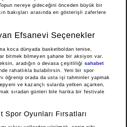
Topun nereye gideceğini önceden büyük bir
kın bakışları arasında en gösterişli zaferlere
ayan Efsanevi Seçenekler
 ama koca dünyada basketboldan tenise,
dar bitmek bilmeyen şahane bir aksiyon var.
eksin, aradığın o devasa çeşitliliği
sahabet
e rahatlıkla bulabilirsin. Yeni bir spor
nı öğrenip orada da usta işi tahminler yapmak
 Yepyeni ve kazançlı sularda yelken açarken,
mak sıradan günleri bile harika bir festivale
 Spor Oyunları Fırsatları