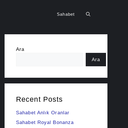
Sahabet
Ara
Ara
Recent Posts
Sahabet Anlık Oranlar
Sahabet Royal Bonanza