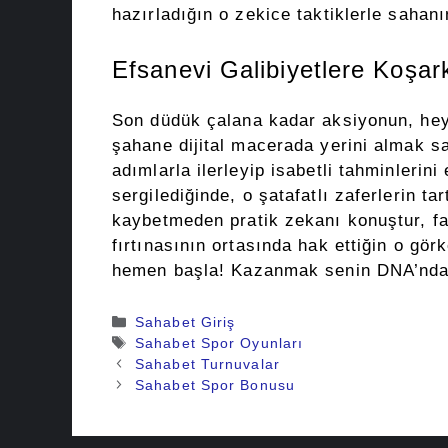
hazırladığın o zekice taktiklerle saha
Efsanevi Galibiyetlere Koşa
Son düdük çalana kadar aksiyonun, hey
şahane dijital macerada yerini almak s
adımlarla ilerleyip isabetli tahminlerin
sergilediğinde, o şatafatlı zaferlerin t
kaybetmeden pratik zekanı konuştur, f
fırtınasının ortasında hak ettiğin o gö
hemen başla! Kazanmak senin DNA’nda 
Kategoriler
Sahabet Giriş
Etiketler
Sahabet Spor Oyunları
Sahabet Turnuvalar
Sahabet Spor Bonusu