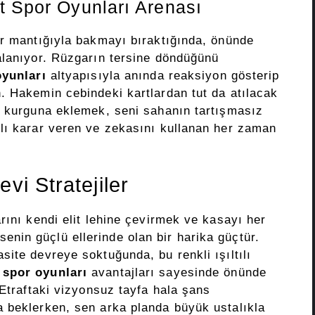
t Spor Oyunları Arenası
ar mantığıyla bakmayı bıraktığında, önünde
alanıyor. Rüzgarın tersine döndüğünü
oyunları
altyapısıyla anında reaksiyon gösterip
. Hakemin cebindeki kartlardan tut da atılacak
ı kurguna eklemek, seni sahanın tartışmasız
lı karar veren ve zekasını kullanan her zaman
vi Stratejiler
rını kendi elit lehine çevirmek ve kasayı her
in güçlü ellerinde olan bir harika güçtür.
ite devreye soktuğunda, bu renkli ışıltılı
 spor oyunları
avantajları sayesinde önünde
 Etraftaki vizyonsuz tayfa hala şans
 beklerken, sen arka planda büyük ustalıkla