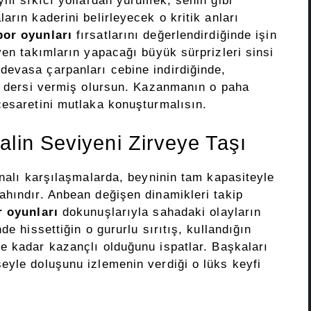
ynı sıkıcı yollardan yürümek, senin gibi
rın kaderini belirleyecek o kritik anları
por oyunları
fırsatlarını değerlendirdiğinde işin
yen takımların yapacağı büyük sürprizleri sinsi
evasa çarpanları cebine indirdiğinde,
ık dersi vermiş olursun. Kazanmanın o paha
cesaretini mutlaka konuşturmalısın.
alin Seviyeni Zirveye Taşı
ınalı karşılaşmalarda, beyninin tam kapasiteyle
ahındır. Anbean değişen dinamikleri takip
 oyunları
dokunuşlarıyla sahadaki olayların
de hissettiğin o gururlu sırıtış, kullandığın
e kadar kazançlı olduğunu ispatlar. Başkaları
eyle doluşunu izlemenin verdiği o lüks keyfi