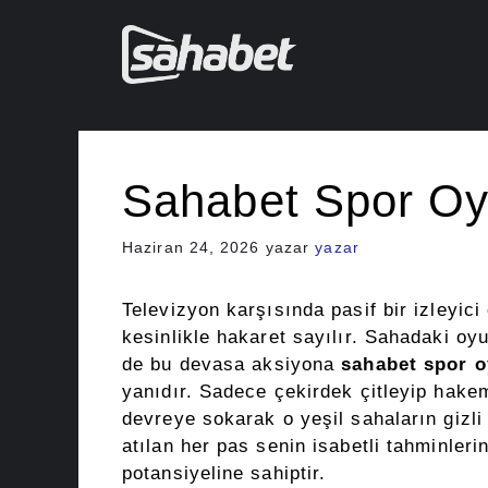
İçeriğe
atla
Sahabet Spor Oy
Haziran 24, 2026
yazar
yazar
Televizyon karşısında pasif bir izleyic
kesinlikle hakaret sayılır. Sahadaki oy
de bu devasa aksiyona
sahabet spor o
yanıdır. Sadece çekirdek çitleyip hake
devreye sokarak o yeşil sahaların gizli 
atılan her pas senin isabetli tahminle
potansiyeline sahiptir.