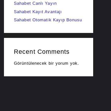
Sahabet Canlı Yayın
Sahabet Kayıt Avantajı
Sahabet Otomatik Kayıp Bonusu
Recent Comments
Görüntülenecek bir yorum yok.